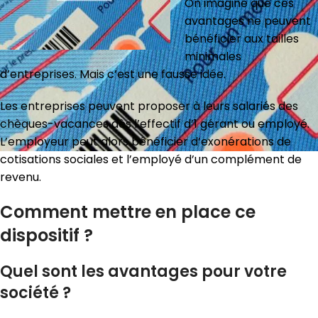
On imagine que ces
avantages ne peuvent
bénéficier aux tailles
minimales
d’entreprises. Mais c’est une fausse idée.
Les entreprises peuvent proposer à leurs salariés des
chèques-vacances dès l’effectif d’1 gérant ou employé.
L’employeur peut alors bénéficier d’exonérations de
cotisations sociales et l’employé d’un complément de
revenu.
Comment mettre en place ce
dispositif ?
Quel sont les avantages pour votre
société ?