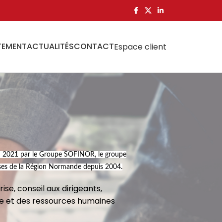
TEMENT
ACTUALITÉS
CONTACT
Espace client
 en 2021 par le Groupe SOFINOR, le groupe
ises de la Région Normande depuis 2004.
ise, conseil aux dirigeants,
aye et des ressources humaines