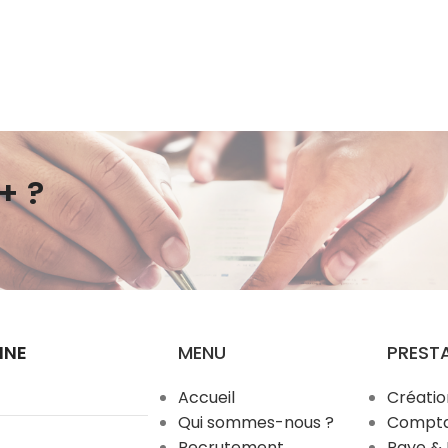
+ ?
NNE
MENU
PREST
Accueil
Créatio
Qui sommes-nous ?
Comptab
Recrutement
Paye &