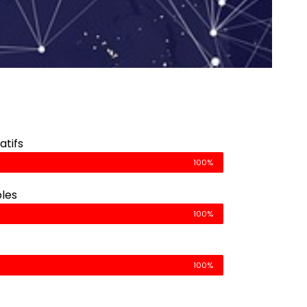
atifs
100%
les
100%
100%