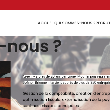
ACCUEIL
QUI SOMMES-NOUS ?
RECRU
-nous ?
Créé il y a près de 20 ans par Lionel Mourlin puis repris
Sofinor Brionne intervient auprès de plus de 350 entrepr
Gestion de la comptabilité, création d'entrepr
optimisation fiscale, externalisation de la p
sont nos missions principales.