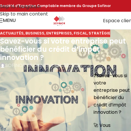
Skip to navigation
Société d'Expertise Comptable membre du Groupe Sofinor
Skip to main content
MENU
Espace clie
ACTUALITÉS
,
BUSINESS
,
ENTREPRISES
,
FISCAL
,
STRATÉGIE
Savez-vous si votre entreprise peut
bénéficier du crédit d’impôt
innovation ?
SOFINOR BRIONNE
Sur juin 25, 2023
❓Savez-vous si
votre
entreprise peut
bénéficier du
crédit d’impôt
innovation ?
🚀 Vous