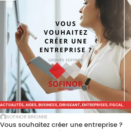
ACTUALITÉS
,
AIDES
,
BUSINESS
,
DIRIGEANT
,
ENTREPRISES
,
FISCAL
,
PME
,
SARL
,
SAS
,
SCI
,
STRATÉGIE
SOFINOR BRIONNE
Vous souhaitez créer une entreprise ?