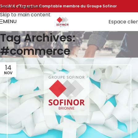
Skip to navigation
Société d'Expertise Comptable membre du Groupe Sofinor
Skip to main content
MENU
Espace clie
Tag Archives:
#commerce
14
NOV