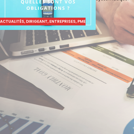
ACTUALITÉS
,
DIRIGEANT
,
ENTREPRISES
,
PME
SOFINOR BRIO
4, place Lorrain
+33 2 32 44 85 12
sofinor-brionne@