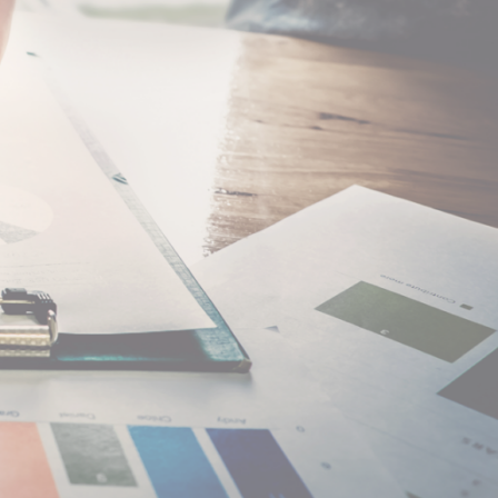
ATIONS
PARTENAIRES
n d’entreprise
Société inscrite au
ilité
tableau du conseil
 RH
régional de l’Ordre
pagnement du
des Experts
nt
Comptables de
ROUEN
Membre du Groupe
EXCEL