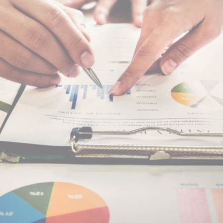
NNE
MENU
PREST
Accueil
Créatio
Qui sommes-nous ?
Comptab
Recrutement
Paye &
e 27800 Brionne
Actualités
Accom
Contact
dirigea
sofinor.eu