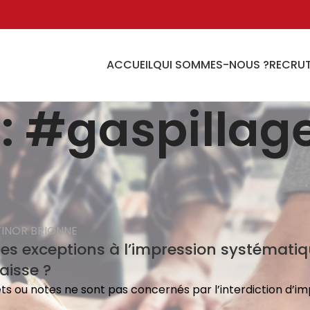
ACCUEIL
QUI SOMMES-NOUS ?
RECRU
: #gaspillag
INOR BRIONNE
 des exceptions à l’impression systémati
aisse ?
kets ou notes ne sont pas concernés par l’interdiction d’i