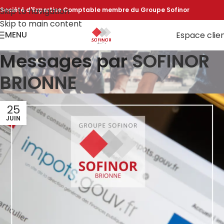
Skip to navigation
Société d'Expertise Comptable membre du Groupe Sofinor
Skip to main content
MENU
Espace clie
Messages par
SOFINOR
BRIONNE
25
JUIN