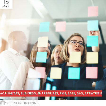
15
AVR
ACTUALITÉS
,
BUSINESS
,
ENTREPRISES
,
PME
,
SARL
,
SAS
,
STRATÉGIE
SOFINOR BRIONNE