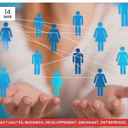
14
MAR
ACTUALITÉS
,
BUSINESS
,
DEVELOPPEMENT
,
DIRIGEANT
,
ENTREPRISES
,