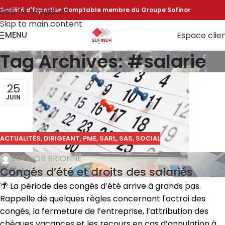
Skip to navigation
Société d'Expertise Comptable membre du Groupe Sofinor
Skip to main content
MENU
Espace clie
Tag Archives: #salarie
25
JUIN
ACTUALITÉS
,
DIRIGEANT
,
PME
,
SARL
,
SAS
,
SOCIAL
SOFINOR BRIONNE
Congés d’été et droits des salariés
🌴 La période des congés d’été arrive à grands pas.
Rappelle de quelques règles concernant l'octroi des
congés, la fermeture de l’entreprise, l’attribution des
chèques vacances et les recours en cas d’annulation à